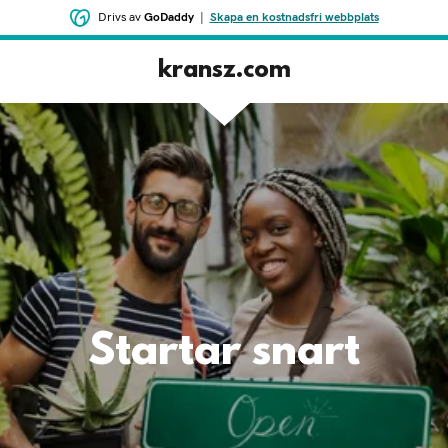
Drivs av
GoDaddy
|
Skapa en kostnadsfri webbplats
kransz.com
Startar snart